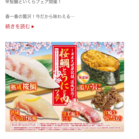
🌸桜鯛といくらフェア開催！
春一番の贅沢！今だから味わえる
旬の旨さの熟成🌸桜鯛と
続きを読む
鮮度抜群！純いくらなど
豪華な味覚をくら寿司で味わえる！
是非お越しください✨