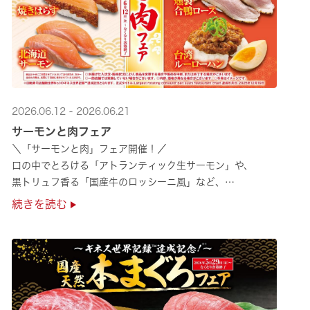
2026.06.12 - 2026.06.21
サーモンと肉フェア
＼「サーモンと肉」フェア開催！／
口の中でとろける「アトランティック生サーモン」や、
黒トリュフ香る「国産牛のロッシーニ風」など、
圧倒的な贅沢感をぜひ店舗でご堪能ください🍣
続きを読む