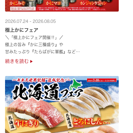
2026.07.24 - 2026.08.05
極上かにフェア
＼「極上かにフェア開催‼」／
極上の旨み『かに三種盛り』や
甘みたっぷり『たらばがに軍艦』など
絶品のかにを味わいつくせる！🦀
続きを読む
贅沢なかにを楽しめるこの機会に
ぜひくら寿司へお越しください！✨