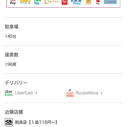
駐車場
145台
座席数
196席
デリバリー
UberEats
RocketNow
近隣店舗
姶良店【１皿115円～】