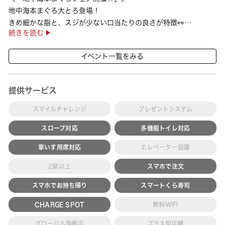
地中海本まぐろ大とろ登場！
きめ細かな脂と、スジが少ない口当たりの良さが特徴👀
続きを読む
さらに、鹿児島で育った高級魚【鹿児島県産活〆かんぱち】など
海の幸を食べ比べていただ ···
イベント一覧をみる
提供サービス
スマイルチャレンジ
プレゼントシステム
スロープ対応
多機能トイレ対応
車いす用席対応
エレベーター設置
2階以上
スマホで注文
スマホでお持ち帰り
スマートくら寿司
CHARGE SPOT
無料WIFI
グローバル旗艦店
プラス型店舗