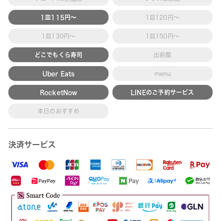
1皿115円～
1皿120円～
1皿130円～
1皿150円～
どこでもくら寿司
出前館
Uber Eats
menu
RocketNow
LINEのご予約サービス
本日のおすすめ
決済サービス