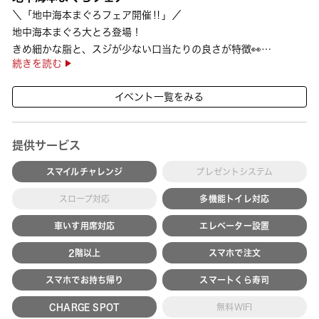
＼「地中海本まぐろフェア開催‼」／
地中海本まぐろ大とろ登場！
きめ細かな脂と、スジが少ない口当たりの良さが特徴👀
続きを読む
さらに、鹿児島で育った高級魚【鹿児島県産活〆かんぱち】など
海の幸を食べ比べていただ ···
イベント一覧をみる
提供サービス
スマイルチャレンジ
プレゼントシステム
スロープ対応
多機能トイレ対応
車いす用席対応
エレベーター設置
2階以上
スマホで注文
スマホでお持ち帰り
スマートくら寿司
CHARGE SPOT
無料WIFI