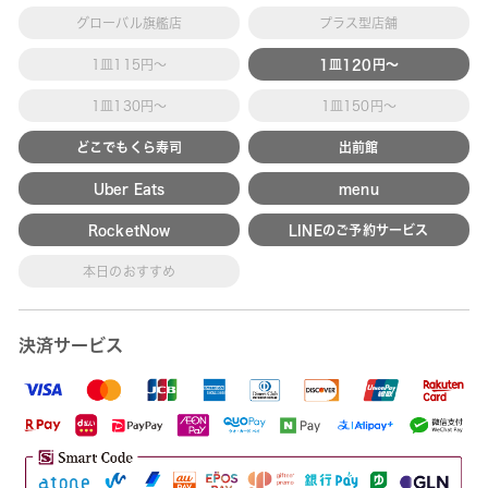
グローバル旗艦店
プラス型店舗
1皿115円～
1皿120円～
1皿130円～
1皿150円～
どこでもくら寿司
出前館
Uber Eats
menu
RocketNow
LINEのご予約サービス
本日のおすすめ
決済サービス