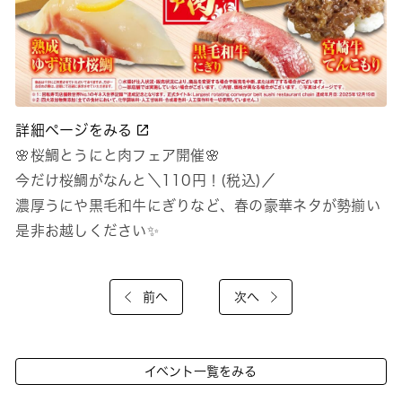
詳細ページをみる
🌸桜鯛とうにと肉フェア開催🌸
今だけ桜鯛がなんと＼110円！(税込)／
濃厚うにや黒毛和牛にぎりなど、春の豪華ネタが勢揃い
是非お越しください✨
前へ
次へ
イベント一覧をみる