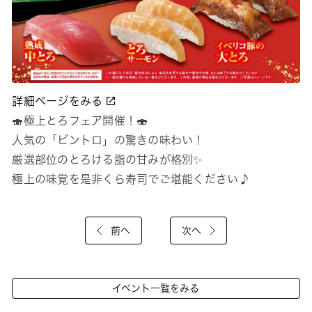
詳細ページをみる
🍣極上とろフェア開催！🍣
人気の「ビントロ」の驚きの味わい！
厳選部位のとろける脂の甘みが格別✨
極上の味覚を是非くら寿司でご堪能ください♪
前へ
次へ
イベント一覧をみる