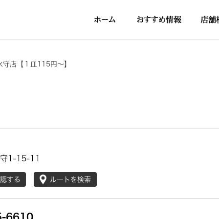
水守店【１皿115円～】
1-15-11
確認する
ルートを検索
5-6610