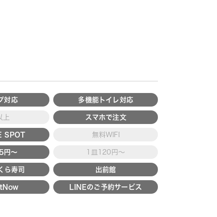
プ対応
多機能トイレ対応
以上
スマホで注文
 SPOT
無料WIFI
15円～
1皿120円～
くら寿司
出前館
tNow
LINEのご予約サービス