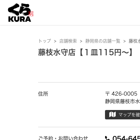
トップ
>
店舗検索
>
静岡県の店舗一覧
>
藤枝
藤枝水守店【１皿115円～】
住所
〒 426-0005
静岡県藤枝市水守
マップを
054-64
ご予約・お問い合わせ