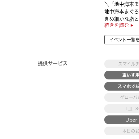
＼「地中海本ま
地中海本まぐろ
きめ細かな脂と
続きを読む
徴👀
さらに、鹿児島
イベント一覧
んぱち】など
海の幸を食べ比べ
提供サービス
スマイル
車いす
スマホで
グローバ
1皿1
Uber 
本日の