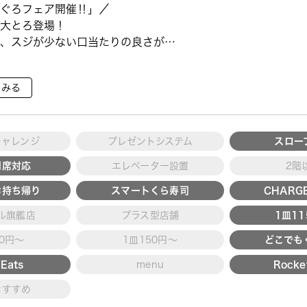
ぐろフェア開催‼」／
大とろ登場！
、スジが少ない口当たりの良さが特
で育った高級魚【鹿児島県産活〆か
をみる
ていただ ···
チャレンジ
プレゼントシステム
スロー
用席対応
エレベーター設置
2階
お持ち帰り
スマートくら寿司
CHARGE
ル旗艦店
プラス型店舗
1皿1
30円～
1皿150円～
どこでも
Eats
menu
Rocke
おすすめ