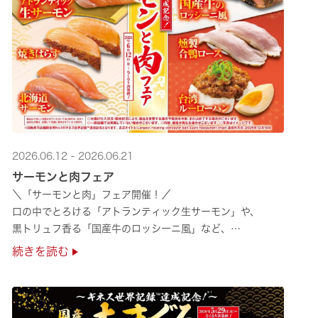
2026.06.12 - 2026.06.21
サーモンと肉フェア
＼「サーモンと肉」フェア開催！／
口の中でとろける「アトランティック生サーモン」や、
黒トリュフ香る「国産牛のロッシーニ風」など、
圧倒的な贅沢感をぜひ店舗でご堪能ください🍣
続きを読む