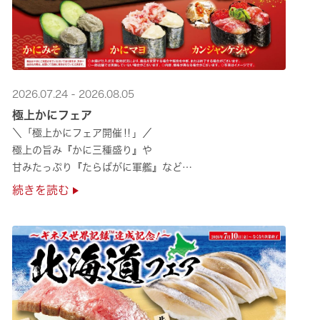
2026.07.24 - 2026.08.05
極上かにフェア
＼「極上かにフェア開催‼」／
極上の旨み『かに三種盛り』や
甘みたっぷり『たらばがに軍艦』など
絶品のかにを味わいつくせる！🦀
続きを読む
贅沢なかにを楽しめるこの機会に
ぜひくら寿司へお越しください！✨