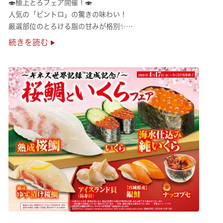
🍣極上とろフェア開催！🍣
人気の「ビントロ」の驚きの味わい！
厳選部位のとろける脂の甘みが格別✨
極上の味覚を是非くら寿司でご堪能ください♪
続きを読む