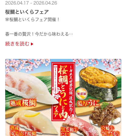
2026.04.17 - 2026.04.26
桜鯛といくらフェア
🌸桜鯛といくらフェア開催！
春一番の贅沢！今だから味わえる
旬の旨さの熟成🌸桜鯛と
続きを読む
鮮度抜群！純いくらなど
豪華な味覚をくら寿司で味わえる！
是非お越しください✨