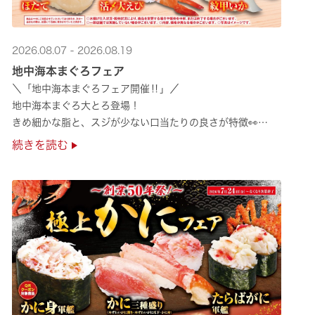
2026.08.07 - 2026.08.19
地中海本まぐろフェア
＼「地中海本まぐろフェア開催‼」／
地中海本まぐろ大とろ登場！
きめ細かな脂と、スジが少ない口当たりの良さが特徴👀
さらに、鹿児島で育った高級魚【鹿児島県産活〆かんぱち】など
続きを読む
海の幸を食べ比べていただ ···