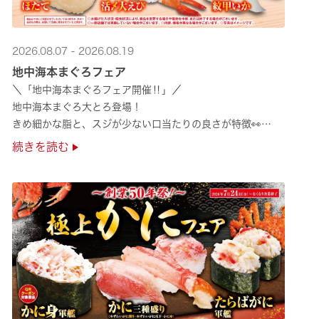
2026.08.07 - 2026.08.19
地中海本まぐろフェア
＼「地中海本まぐろフェア開催‼」／
地中海本まぐろ大とろ登場！
きめ細かな脂と、スジが少ない口当たりの良さが特徴👀
さらに、鹿児島で育った高級魚【鹿児島県産活〆かんぱち】など
続きを読む
海の幸を食べ比べていただ ···