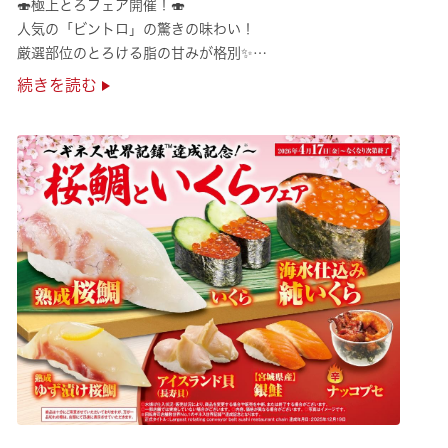
🍣極上とろフェア開催！🍣
人気の「ビントロ」の驚きの味わい！
厳選部位のとろける脂の甘みが格別✨
極上の味覚を是非くら寿司でご堪能ください♪
続きを読む