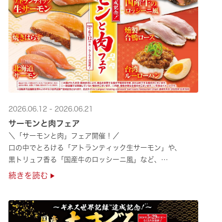
2026.06.12 - 2026.06.21
サーモンと肉フェア
＼「サーモンと肉」フェア開催！／
口の中でとろける「アトランティック生サーモン」や、
黒トリュフ香る「国産牛のロッシーニ風」など、
圧倒的な贅沢感をぜひ店舗でご堪能ください🍣
続きを読む