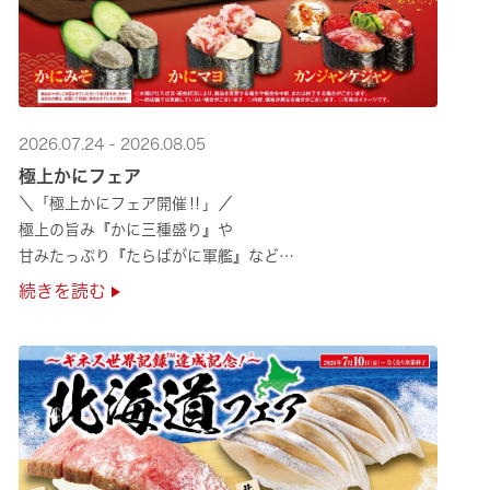
2026.07.24 - 2026.08.05
極上かにフェア
＼「極上かにフェア開催‼」／
極上の旨み『かに三種盛り』や
甘みたっぷり『たらばがに軍艦』など
絶品のかにを味わいつくせる！🦀
続きを読む
贅沢なかにを楽しめるこの機会に
ぜひくら寿司へお越しください！✨