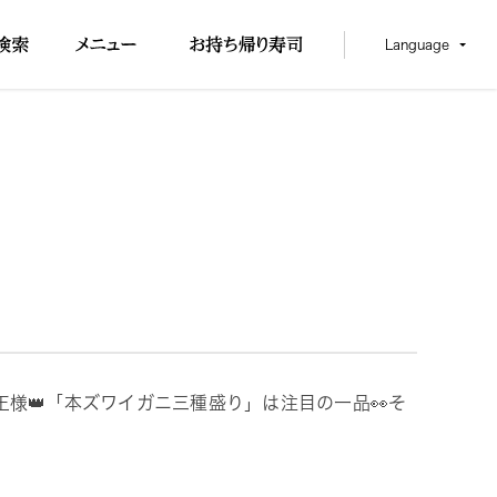
Language
王様👑「本ズワイガニ三種盛り」は注目の一品👀そ