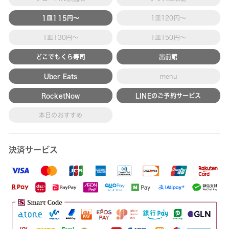
1皿115円～
1皿120円～
1皿130円～
1皿150円～
どこでもくら寿司
出前館
Uber Eats
menu
RocketNow
LINEのご予約サービス
本日のおすすめ
決済サービス