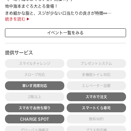
地中海本まぐろ大とろ登場！
きめ細かな脂と、スジが少ない口当たりの良さが特徴👀
続きを読む
さらに、鹿児島で育った高級魚【鹿児島県産活〆かんぱち】など
海の幸を食べ比べていただ ···
イベント一覧をみる
提供サービス
スマイルチャレンジ
プレゼントシステム
スロープ対応
多機能トイレ対応
車いす用席対応
エレベーター設置
2階以上
スマホで注文
スマホでお持ち帰り
スマートくら寿司
CHARGE SPOT
無料WIFI
グローバル旗艦店
プラス型店舗