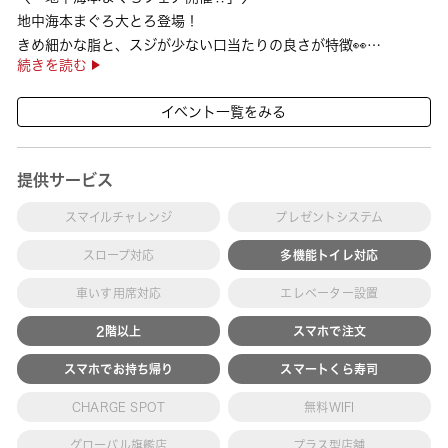
地中海本まぐろ大とろ登場！
きめ細かな脂と、スジが少ない口当たりの良さが特徴👀
続きを読む
さらに、鹿児島で育った高級魚【鹿児島県産活〆かんぱち】など
海の幸を食べ比べていただ ···
イベント一覧をみる
提供サービス
スマイルチャレンジ
プレゼントシステム
スロープ対応
多機能トイレ対応
車いす用席対応
エレベーター設置
2階以上
スマホで注文
スマホでお持ち帰り
スマートくら寿司
CHARGE SPOT
無料WIFI
グローバル旗艦店
プラス型店舗