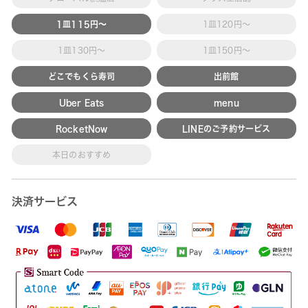
1皿115円～
1皿120円～
1皿130円～
1皿150円～
どこでもくら寿司
出前館
Uber Eats
menu
RocketNow
LINEのご予約サービス
本日のおすすめ
決済サービス