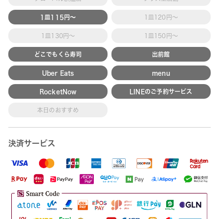
1皿115円～
1皿120円～
1皿130円～
1皿150円～
どこでもくら寿司
出前館
Uber Eats
menu
RocketNow
LINEのご予約サービス
本日のおすすめ
決済サービス