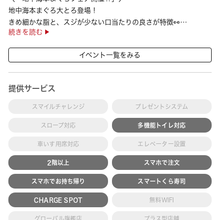
地中海本まぐろ大とろ登場！
きめ細かな脂と、スジが少ない口当たりの良さが特徴👀
続きを読む
さらに、鹿児島で育った高級魚【鹿児島県産活〆かんぱち】など
海の幸を食べ比べていただ ···
イベント一覧をみる
提供サービス
スマイルチャレンジ
プレゼントシステム
スロープ対応
多機能トイレ対応
車いす用席対応
エレベーター設置
2階以上
スマホで注文
スマホでお持ち帰り
スマートくら寿司
CHARGE SPOT
無料WIFI
グローバル旗艦店
プラス型店舗