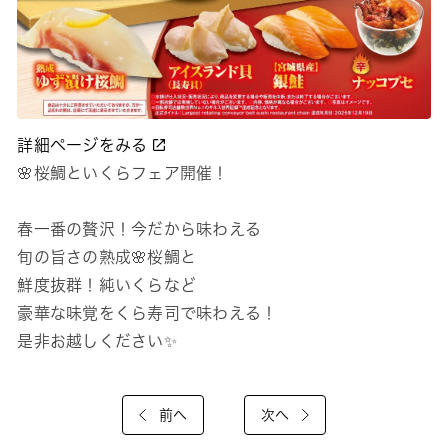
詳細ページをみる
🌸桜鯛といくらフェア開催！
春一番の贅沢！今だから味わえる
旬の旨さの熟成🌸桜鯛と
鮮度抜群！純いくらなど
豪華な味覚をくら寿司で味わえる！
是非お越しください✨
前へ
次へ