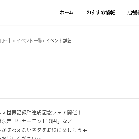
5円～】
>
イベント一覧
>
イベント詳細
ネス世界記録™達成記念フェア開催！
間限定「生サーモン110円」など
しか味わえないネタをお得に楽しもう🍣
非お越しください✨