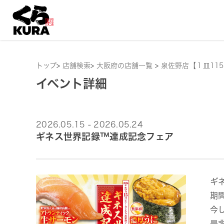
トップ
>
店舗検索
>
大阪府の店舗一覧
>
泉佐野店【１皿11
イベント詳細
2026.05.15 - 2026.05.24
ギネス世界記録™達成記念フェア
ギ
期
今
是