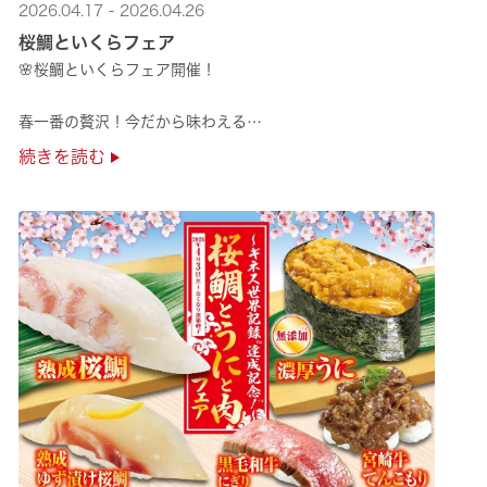
2026.04.17 - 2026.04.26
桜鯛といくらフェア
🌸桜鯛といくらフェア開催！
春一番の贅沢！今だから味わえる
旬の旨さの熟成🌸桜鯛と
続きを読む
鮮度抜群！純いくらなど
豪華な味覚をくら寿司で味わえる！
是非お越しください✨