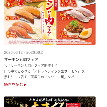
2026.06.12 - 2026.06.21
サーモンと肉フェア
＼「サーモンと肉」フェア開催！／
口の中でとろける「アトランティック生サーモン」や、
黒トリュフ香る「国産牛のロッシーニ風」など、
圧倒的な贅沢感をぜひ店舗でご堪能ください🍣
続きを読む