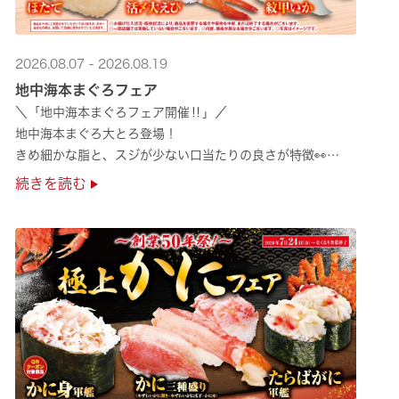
2026.08.07 - 2026.08.19
地中海本まぐろフェア
＼「地中海本まぐろフェア開催‼」／
地中海本まぐろ大とろ登場！
きめ細かな脂と、スジが少ない口当たりの良さが特徴👀
さらに、鹿児島で育った高級魚【鹿児島県産活〆かんぱち】など
続きを読む
海の幸を食べ比べていただ ···