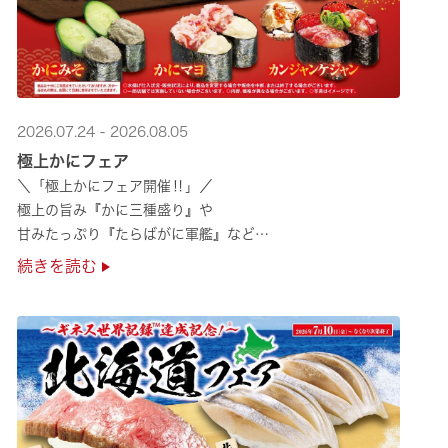
2026.07.24 - 2026.08.05
極上かにフェア
＼「極上かにフェア開催‼」／
極上の旨み『かに三種盛り』や
甘みたっぷり『たらばがに軍艦』など
絶品のかにを味わいつくせる！🦀
続きを読む
贅沢なかにを楽しめるこの機会に
ぜひくら寿司へお越しください！✨