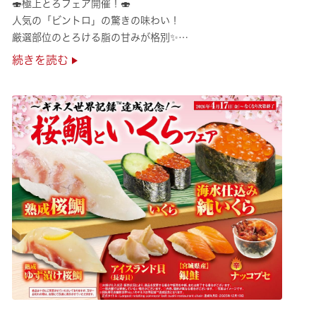
🍣極上とろフェア開催！🍣
人気の「ビントロ」の驚きの味わい！
厳選部位のとろける脂の甘みが格別✨
極上の味覚を是非くら寿司でご堪能ください♪
続きを読む