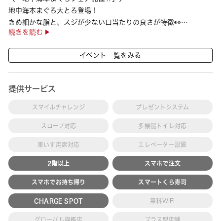
地中海本まぐろ大とろ登場！
きめ細かな脂と、スジが少ない口当たりの良さが特徴👀
続きを読む
さらに、鹿児島で育った高級魚【鹿児島県産活〆かんぱち】など
海の幸を食べ比べていただ ···
イベント一覧をみる
提供サービス
スマイルチャレンジ
プレゼントシステム
スロープ対応
多機能トイレ対応
車いす用席対応
エレベーター設置
2階以上
スマホで注文
スマホでお持ち帰り
スマートくら寿司
CHARGE SPOT
無料WIFI
グローバル旗艦店
プラス型店舗