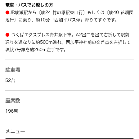
電車・バスでお越しの方
●
JR綾瀬駅から〔綾24 竹の塚駅東口行〕もしくは〔綾40 花畑団
地行〕に乗り、約10分「西加平バス停」降りてすぐです。
●
つくばエクスプレス青井駅下車。A2出口を出て右折して駅前
通りを道なりに約500ｍ進む。西加平神社前の交差点を左折して
環状7号線を約250m左手です。
駐車場
52台
座席数
196席
メニュー