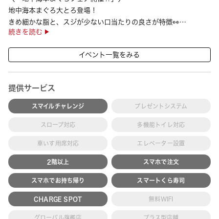
地中海本まぐろ大とろ登場！
きめ細かな脂と、スジが少ない口当たりの良さが特徴👀
続きを読む
さらに、鹿児島で育った高級魚【鹿児島県産活〆かんぱち】など
海の幸を食べ比べていただ ···
イベント一覧をみる
提供サービス
スマイルチャレンジ
プレゼントシステム
スロープ対応
多機能トイレ対応
車いす用席対応
エレベーター設置
2階以上
スマホで注文
スマホでお持ち帰り
スマートくら寿司
CHARGE SPOT
無料WIFI
グローバル旗艦店
プラス型店舗