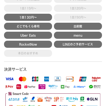
1皿115円～
1皿120円～
1皿130円～
1皿150円～
どこでもくら寿司
出前館
Uber Eats
menu
RocketNow
LINEのご予約サービス
本日のおすすめ
決済サービス