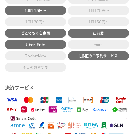
1皿115円～
1皿120円～
1皿130円～
1皿150円～
どこでもくら寿司
出前館
Uber Eats
menu
RocketNow
LINEのご予約サービス
本日のおすすめ
決済サービス