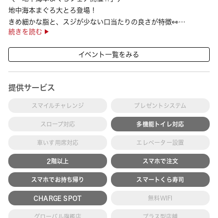
地中海本まぐろ大とろ登場！
きめ細かな脂と、スジが少ない口当たりの良さが特徴👀
続きを読む
さらに、鹿児島で育った高級魚【鹿児島県産活〆かんぱち】など
海の幸を食べ比べていただ ···
イベント一覧をみる
提供サービス
スマイルチャレンジ
プレゼントシステム
スロープ対応
多機能トイレ対応
車いす用席対応
エレベーター設置
2階以上
スマホで注文
スマホでお持ち帰り
スマートくら寿司
CHARGE SPOT
無料WIFI
グローバル旗艦店
プラス型店舗