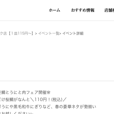
ク店【１皿115円～】
>
イベント一覧
>
イベント詳細
桜鯛とうにと肉フェア開催🌸
だけ桜鯛がなんと＼110円！(税込)／
厚うにや黒毛和牛にぎりなど、春の豪華ネタが勢揃い
非お越しください✨