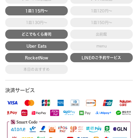
1皿115円～
1皿120円～
1皿130円～
1皿150円～
どこでもくら寿司
出前館
Uber Eats
menu
RocketNow
LINEのご予約サービス
本日のおすすめ
決済サービス