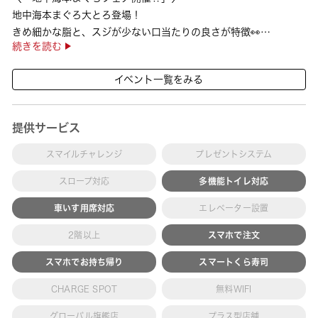
地中海本まぐろ大とろ登場！
きめ細かな脂と、スジが少ない口当たりの良さが特徴👀
続きを読む
さらに、鹿児島で育った高級魚【鹿児島県産活〆かんぱち】など
海の幸を食べ比べていただ ···
イベント一覧をみる
提供サービス
スマイルチャレンジ
プレゼントシステム
スロープ対応
多機能トイレ対応
車いす用席対応
エレベーター設置
2階以上
スマホで注文
スマホでお持ち帰り
スマートくら寿司
CHARGE SPOT
無料WIFI
グローバル旗艦店
プラス型店舗