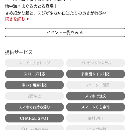
地中海本まぐろ大とろ登場！
きめ細かな脂と、スジが少ない口当たりの良さが特徴👀
続きを読む
さらに、鹿児島で育った高級魚【鹿児島県産活〆かんぱち】など
海の幸を食べ比べていただ ···
イベント一覧をみる
提供サービス
スマイルチャレンジ
プレゼントシステム
スロープ対応
多機能トイレ対応
車いす用席対応
エレベーター設置
2階以上
スマホで注文
スマホでお持ち帰り
スマートくら寿司
CHARGE SPOT
無料WIFI
グローバル旗艦店
プラス型店舗