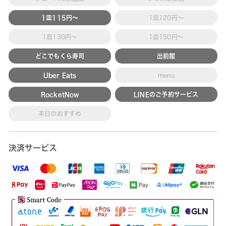
1皿115円～
1皿120円～
1皿130円～
1皿150円～
どこでもくら寿司
出前館
Uber Eats
menu
RocketNow
LINEのご予約サービス
本日のおすすめ
決済サービス