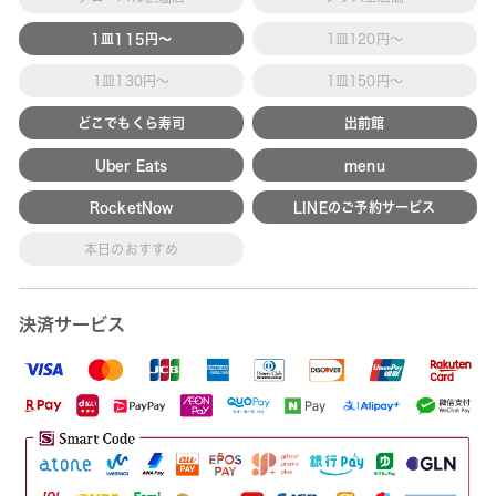
1皿115円～
1皿120円～
1皿130円～
1皿150円～
どこでもくら寿司
出前館
Uber Eats
menu
RocketNow
LINEのご予約サービス
本日のおすすめ
決済サービス