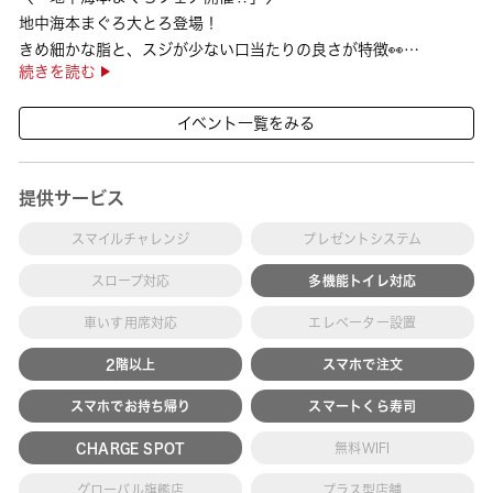
地中海本まぐろ大とろ登場！
きめ細かな脂と、スジが少ない口当たりの良さが特徴👀
続きを読む
さらに、鹿児島で育った高級魚【鹿児島県産活〆かんぱち】など
海の幸を食べ比べていただ ···
イベント一覧をみる
提供サービス
スマイルチャレンジ
プレゼントシステム
スロープ対応
多機能トイレ対応
車いす用席対応
エレベーター設置
2階以上
スマホで注文
スマホでお持ち帰り
スマートくら寿司
CHARGE SPOT
無料WIFI
グローバル旗艦店
プラス型店舗