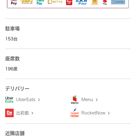
駐車場
153台
座席数
196席
デリバリー
UberEats
Menu
出前館
RocketNow
近隣店舗