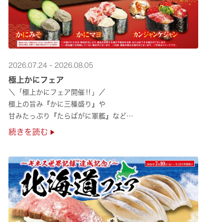
2026.07.24 - 2026.08.05
極上かにフェア
＼「極上かにフェア開催‼」／
極上の旨み『かに三種盛り』や
甘みたっぷり『たらばがに軍艦』など
絶品のかにを味わいつくせる！🦀
続きを読む
贅沢なかにを楽しめるこの機会に
ぜひくら寿司へお越しください！✨