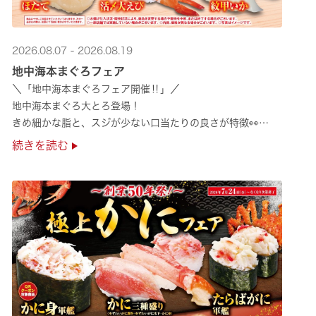
2026.08.07 - 2026.08.19
地中海本まぐろフェア
＼「地中海本まぐろフェア開催‼」／
地中海本まぐろ大とろ登場！
きめ細かな脂と、スジが少ない口当たりの良さが特徴👀
さらに、鹿児島で育った高級魚【鹿児島県産活〆かんぱち】など
続きを読む
海の幸を食べ比べていただ ···