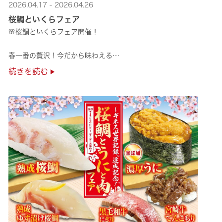
2026.04.17 - 2026.04.26
桜鯛といくらフェア
🌸桜鯛といくらフェア開催！
春一番の贅沢！今だから味わえる
旬の旨さの熟成🌸桜鯛と
続きを読む
鮮度抜群！純いくらなど
豪華な味覚をくら寿司で味わえる！
是非お越しください✨