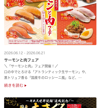
2026.06.12 - 2026.06.21
サーモンと肉フェア
＼「サーモンと肉」フェア開催！／
口の中でとろける「アトランティック生サーモン」や、
黒トリュフ香る「国産牛のロッシーニ風」など、
圧倒的な贅沢感をぜひ店舗でご堪能ください🍣
続きを読む