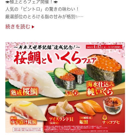
🍣極上とろフェア開催！🍣
人気の「ビントロ」の驚きの味わい！
厳選部位のとろける脂の甘みが格別✨
極上の味覚を是非くら寿司でご堪能ください♪
続きを読む