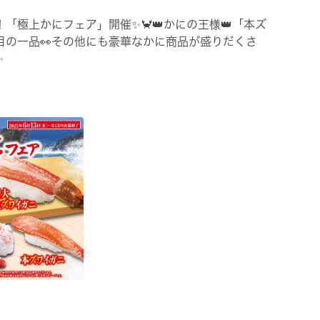
「極上かにフェア」開催✨🦀👑かにの王様👑「本ズ
目の一品👀その他にも豪華なかに商品が盛りだくさ
✨