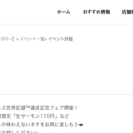
15円～】
>
イベント一覧
>
イベント詳細
ネス世界記録™達成記念フェア開催！
間限定「生サーモン110円」など
しか味わえないネタをお得に楽しもう🍣
非お越しください✨