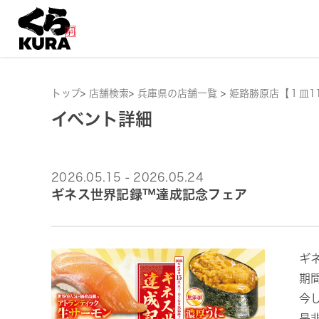
トップ
>
店舗検索
>
兵庫県の店舗一覧
>
姫路勝原店【１皿1
イベント詳細
2026.05.15 - 2026.05.24
ギネス世界記録™達成記念フェア
ギ
期
今
是