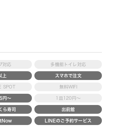
プ対応
多機能トイレ対応
以上
スマホで注文
 SPOT
無料WIFI
15円～
1皿120円～
くら寿司
出前館
tNow
LINEのご予約サービス