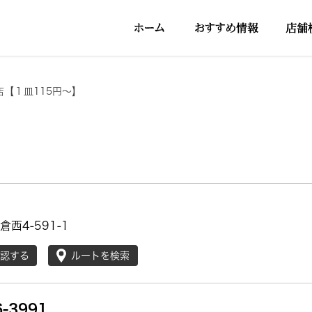
店【１皿115円～】
西4-591-1
確認する
ルートを検索
6-3991