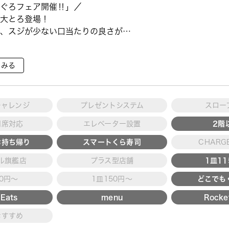
ぐろフェア開催‼」／
大とろ登場！
、スジが少ない口当たりの良さが特
で育った高級魚【鹿児島県産活〆か
をみる
ていただ ···
チャレンジ
プレゼントシステム
スロー
用席対応
エレベーター設置
2階
お持ち帰り
スマートくら寿司
CHARGE
ル旗艦店
プラス型店舗
1皿1
30円～
1皿150円～
どこでも
Eats
menu
Rocke
おすすめ