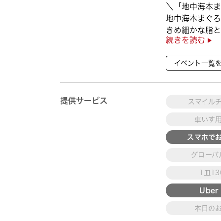
＼「地中海本ま
地中海本まぐろ
きめ細かな脂と
続きを読む
徴👀
さらに、鹿児島
イベント一覧
んぱち】など
海の幸を食べ比べ
提供サービス
スマイル
車いす
スマホで
グローバ
1皿1
Uber 
本日の