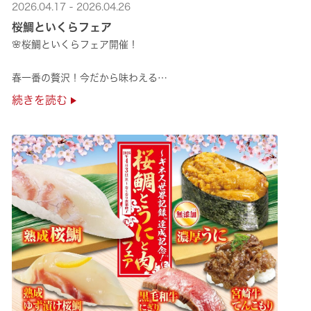
2026.04.17 - 2026.04.26
桜鯛といくらフェア
🌸桜鯛といくらフェア開催！
春一番の贅沢！今だから味わえる
旬の旨さの熟成🌸桜鯛と
続きを読む
鮮度抜群！純いくらなど
豪華な味覚をくら寿司で味わえる！
是非お越しください✨