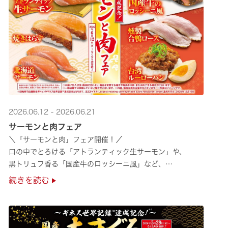
2026.06.12 - 2026.06.21
サーモンと肉フェア
＼「サーモンと肉」フェア開催！／
口の中でとろける「アトランティック生サーモン」や、
黒トリュフ香る「国産牛のロッシーニ風」など、
圧倒的な贅沢感をぜひ店舗でご堪能ください🍣
続きを読む