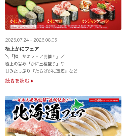
2026.07.24 - 2026.08.05
極上かにフェア
＼「極上かにフェア開催‼」／
極上の旨み『かに三種盛り』や
甘みたっぷり『たらばがに軍艦』など
絶品のかにを味わいつくせる！🦀
続きを読む
贅沢なかにを楽しめるこの機会に
ぜひくら寿司へお越しください！✨