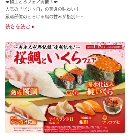
🍣極上とろフェア開催！🍣
人気の「ビントロ」の驚きの味わい！
厳選部位のとろける脂の甘みが格別✨
極上の味覚を是非くら寿司でご堪能ください♪
続きを読む