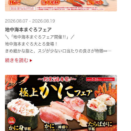
2026.08.07 - 2026.08.19
地中海本まぐろフェア
＼「地中海本まぐろフェア開催‼」／
地中海本まぐろ大とろ登場！
きめ細かな脂と、スジが少ない口当たりの良さが特徴👀
さらに、鹿児島で育った高級魚【鹿児島県産活〆かんぱち】など
続きを読む
海の幸を食べ比べていただ ···