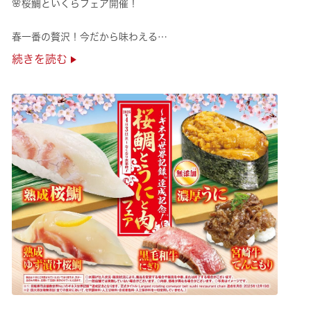
🌸桜鯛といくらフェア開催！
春一番の贅沢！今だから味わえる
旬の旨さの熟成🌸桜鯛と
続きを読む
鮮度抜群！純いくらなど
豪華な味覚をくら寿司で味わえる！
是非お越しください✨