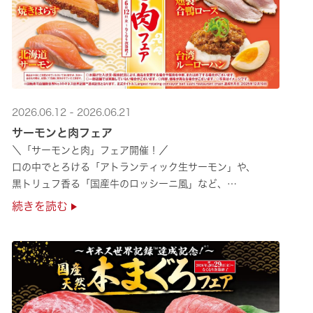
2026.06.12 - 2026.06.21
サーモンと肉フェア
＼「サーモンと肉」フェア開催！／
口の中でとろける「アトランティック生サーモン」や、
黒トリュフ香る「国産牛のロッシーニ風」など、
圧倒的な贅沢感をぜひ店舗でご堪能ください🍣
続きを読む