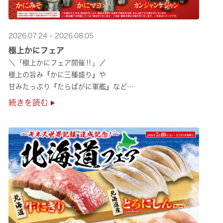
2026.07.24 - 2026.08.05
極上かにフェア
＼「極上かにフェア開催‼」／
極上の旨み『かに三種盛り』や
甘みたっぷり『たらばがに軍艦』など
絶品のかにを味わいつくせる！🦀
続きを読む
贅沢なかにを楽しめるこの機会に
ぜひくら寿司へお越しください！✨