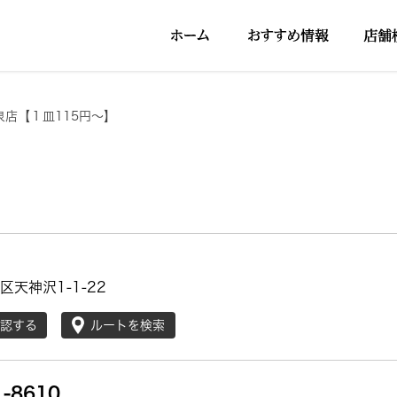
泉店【１皿115円～】
天神沢1-1-22
確認する
ルートを検索
1-8610