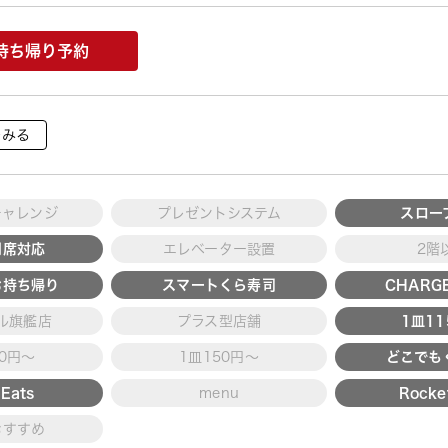
持ち帰り予約
をみる
チャレンジ
プレゼントシステム
スロー
用席対応
エレベーター設置
2階
お持ち帰り
スマートくら寿司
CHARGE
ル旗艦店
プラス型店舗
1皿1
30円～
1皿150円～
どこでも
Eats
menu
Rocke
おすすめ