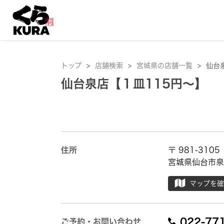
トップ
>
店舗検索
>
宮城県の店舗一覧
>
仙台
仙台泉店【１皿115円～】
住所
〒 981-3105
宮城県仙台市泉区
マップを
022-77
ご予約・お問い合わせ