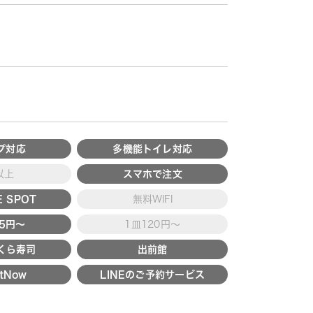
プ対応
多機能トイレ対応
以上
スマホで注文
 SPOT
無料WIFI
15円～
1皿120円～
くら寿司
出前館
tNow
LINEのご予約サービス