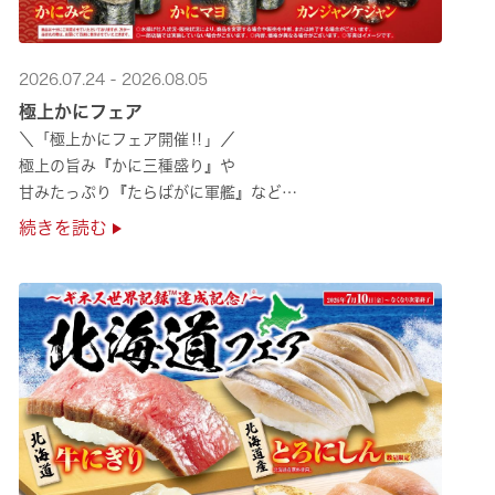
2026.07.24 - 2026.08.05
極上かにフェア
＼「極上かにフェア開催‼」／
極上の旨み『かに三種盛り』や
甘みたっぷり『たらばがに軍艦』など
絶品のかにを味わいつくせる！🦀
続きを読む
贅沢なかにを楽しめるこの機会に
ぜひくら寿司へお越しください！✨