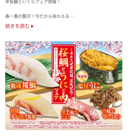
🌸桜鯛といくらフェア開催！
春一番の贅沢！今だから味わえる
旬の旨さの熟成🌸桜鯛と
続きを読む
鮮度抜群！純いくらなど
豪華な味覚をくら寿司で味わえる！
是非お越しください✨