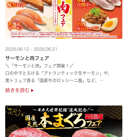
2026.06.12 - 2026.06.21
サーモンと肉フェア
＼「サーモンと肉」フェア開催！／
口の中でとろける「アトランティック生サーモン」や、
黒トリュフ香る「国産牛のロッシーニ風」など、
圧倒的な贅沢感をぜひ店舗でご堪能ください🍣
続きを読む