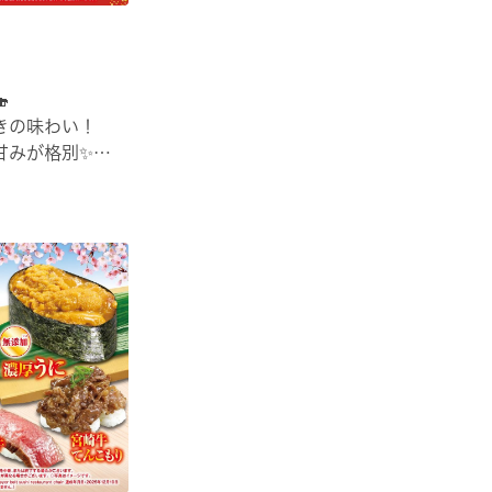

きの味わい！
甘みが格別✨
司でご堪能ください♪