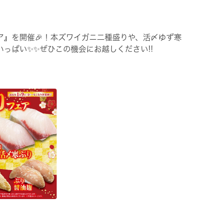
ア』を開催🎉！本ズワイガニ二種盛りや、活〆ゆず寒
っぱい✨✨ぜひこの機会にお越しください!!