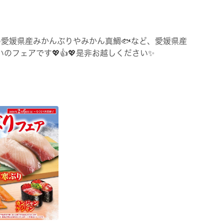
✨愛媛県産みかんぶりやみかん真鯛🐟など、愛媛県産
のフェアです💖👍💖是非お越しください✨