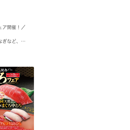
ェア開催！／
なぎなど、
たりのメニューが勢揃い✨
🍣