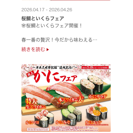
2026.04.17 - 2026.04.26
桜鯛といくらフェア
🌸桜鯛といくらフェア開催！
春一番の贅沢！今だから味わえる
旬の旨さの熟成🌸桜鯛と
続きを読む
鮮度抜群！純いくらなど
豪華な味覚をくら寿司で味わえる！
是非お越しください✨