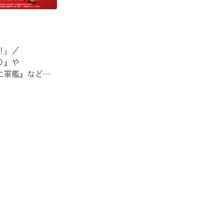
‼」／
り』や
に軍艦』など
る！🦀
の機会に
ださい！✨