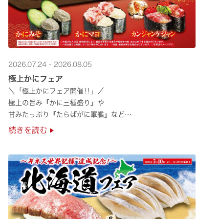
2026.07.24 - 2026.08.05
極上かにフェア
＼「極上かにフェア開催‼」／
極上の旨み『かに三種盛り』や
甘みたっぷり『たらばがに軍艦』など
絶品のかにを味わいつくせる！🦀
続きを読む
贅沢なかにを楽しめるこの機会に
ぜひくら寿司へお越しください！✨