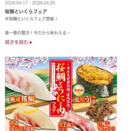
2026.04.17 - 2026.04.26
桜鯛といくらフェア
🌸桜鯛といくらフェア開催！
春一番の贅沢！今だから味わえる
旬の旨さの熟成🌸桜鯛と
続きを読む
鮮度抜群！純いくらなど
豪華な味覚をくら寿司で味わえる！
是非お越しください✨