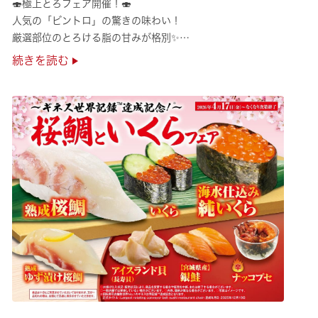
🍣極上とろフェア開催！🍣
人気の「ビントロ」の驚きの味わい！
厳選部位のとろける脂の甘みが格別✨
極上の味覚を是非くら寿司でご堪能ください♪
続きを読む