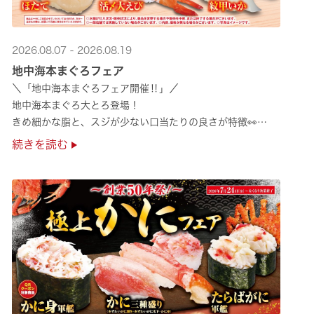
2026.08.07 - 2026.08.19
地中海本まぐろフェア
＼「地中海本まぐろフェア開催‼」／
地中海本まぐろ大とろ登場！
きめ細かな脂と、スジが少ない口当たりの良さが特徴👀
さらに、鹿児島で育った高級魚【鹿児島県産活〆かんぱち】など
続きを読む
海の幸を食べ比べていただ ···