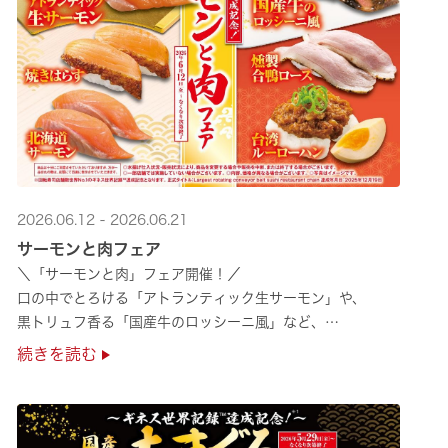
2026.06.12 - 2026.06.21
サーモンと肉フェア
＼「サーモンと肉」フェア開催！／
口の中でとろける「アトランティック生サーモン」や、
黒トリュフ香る「国産牛のロッシーニ風」など、
圧倒的な贅沢感をぜひ店舗でご堪能ください🍣
続きを読む