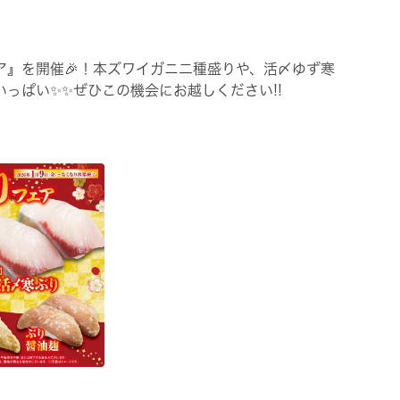
ア』を開催🎉！本ズワイガニ二種盛りや、活〆ゆず寒
っぱい✨✨ぜひこの機会にお越しください!!