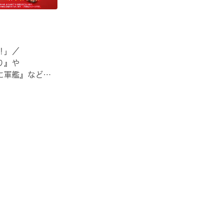
‼」／
り』や
に軍艦』など
る！🦀
の機会に
ださい！✨