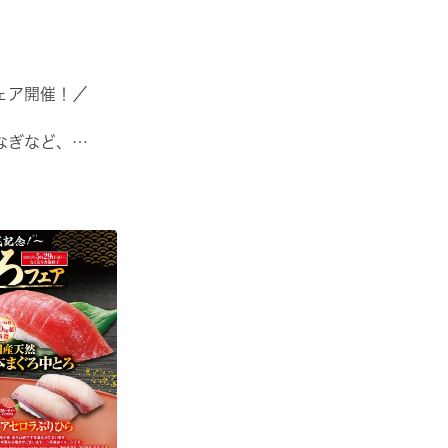
ェア開催！／
なぎなど、
たりのメニューが勢揃い✨
🍣