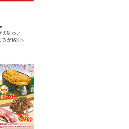

きの味わい！
甘みが格別✨
司でご堪能ください♪