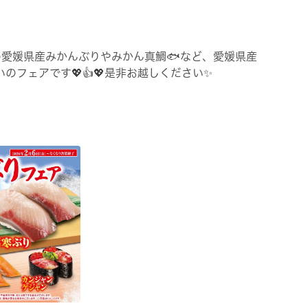
✨愛媛県産みかんぶりやみかん真鯛🐟など、愛媛県産
のフェアです💖👍💖是非お越しください✨