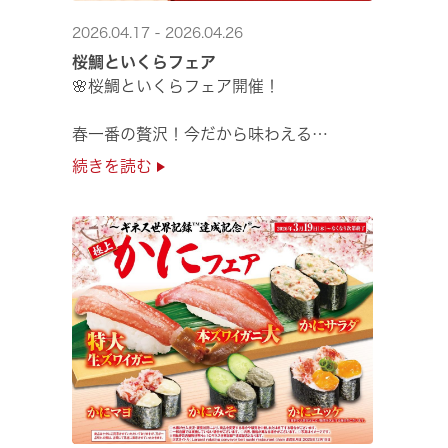
2026.04.17 - 2026.04.26
桜鯛といくらフェア
🌸桜鯛といくらフェア開催！
春一番の贅沢！今だから味わえる
旬の旨さの熟成🌸桜鯛と
続きを読む
鮮度抜群！純いくらなど
豪華な味覚をくら寿司で味わえる！
是非お越しください✨