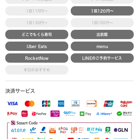
1皿115円～
1皿120円～
1皿130円～
1皿150円～
どこでもくら寿司
出前館
Uber Eats
menu
RocketNow
LINEのご予約サービス
本日のおすすめ
決済サービス