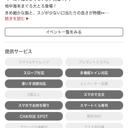
地中海本まぐろ大とろ登場！
きめ細かな脂と、スジが少ない口当たりの良さが特徴👀
続きを読む
さらに、鹿児島で育った高級魚【鹿児島県産活〆かんぱち】など
海の幸を食べ比べていただ ···
イベント一覧をみる
提供サービス
スマイルチャレンジ
プレゼントシステム
スロープ対応
多機能トイレ対応
車いす用席対応
エレベーター設置
2階以上
スマホで注文
スマホでお持ち帰り
スマートくら寿司
CHARGE SPOT
無料WIFI
グローバル旗艦店
プラス型店舗