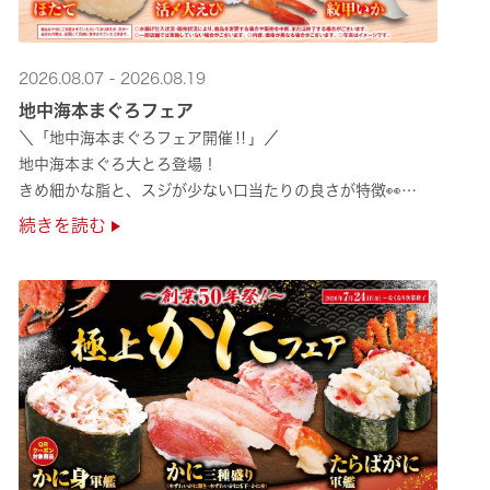
2026.08.07 - 2026.08.19
地中海本まぐろフェア
＼「地中海本まぐろフェア開催‼」／
地中海本まぐろ大とろ登場！
きめ細かな脂と、スジが少ない口当たりの良さが特徴👀
さらに、鹿児島で育った高級魚【鹿児島県産活〆かんぱち】など
続きを読む
海の幸を食べ比べていただ ···