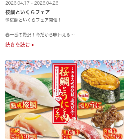
2026.04.17 - 2026.04.26
桜鯛といくらフェア
🌸桜鯛といくらフェア開催！
春一番の贅沢！今だから味わえる
旬の旨さの熟成🌸桜鯛と
続きを読む
鮮度抜群！純いくらなど
豪華な味覚をくら寿司で味わえる！
是非お越しください✨