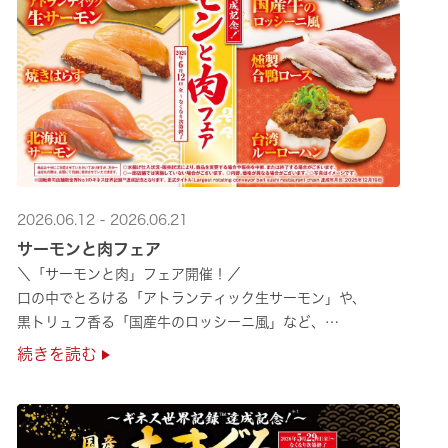
2026.06.12 - 2026.06.21
サーモンと肉フェア
＼「サーモンと肉」フェア開催！／
口の中でとろける「アトランティック生サーモン」や、
黒トリュフ香る「国産牛のロッシーニ風」など、
圧倒的な贅沢感をぜひ店舗でご堪能ください🍣
続きを読む