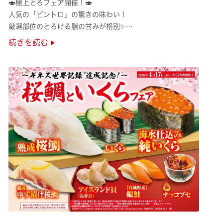
🍣極上とろフェア開催！🍣
人気の「ビントロ」の驚きの味わい！
厳選部位のとろける脂の甘みが格別✨
極上の味覚を是非くら寿司でご堪能ください♪
続きを読む