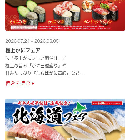
2026.07.24 - 2026.08.05
極上かにフェア
＼「極上かにフェア開催‼」／
極上の旨み『かに三種盛り』や
甘みたっぷり『たらばがに軍艦』など
絶品のかにを味わいつくせる！🦀
続きを読む
贅沢なかにを楽しめるこの機会に
ぜひくら寿司へお越しください！✨