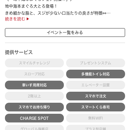
地中海本まぐろ大とろ登場！
きめ細かな脂と、スジが少ない口当たりの良さが特徴👀
続きを読む
さらに、鹿児島で育った高級魚【鹿児島県産活〆かんぱち】など
海の幸を食べ比べていただ ···
イベント一覧をみる
提供サービス
スマイルチャレンジ
プレゼントシステム
スロープ対応
多機能トイレ対応
車いす用席対応
エレベーター設置
2階以上
スマホで注文
スマホでお持ち帰り
スマートくら寿司
CHARGE SPOT
無料WIFI
グローバル旗艦店
プラス型店舗