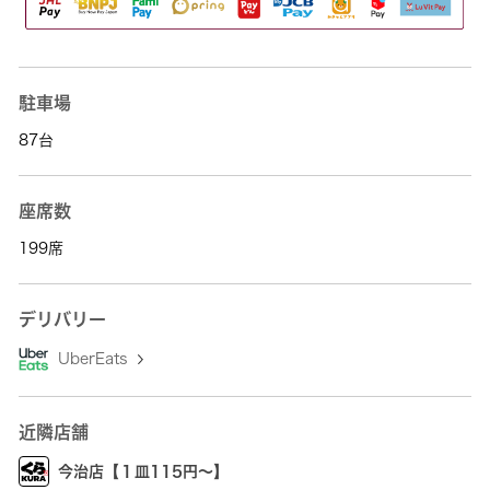
駐車場
87台
座席数
199席
デリバリー
UberEats
近隣店舗
今治店【１皿115円～】