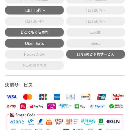
1皿115円～
1皿120円～
1皿130円～
1皿150円～
どこでもくら寿司
出前館
Uber Eats
menu
RocketNow
LINEのご予約サービス
本日のおすすめ
決済サービス