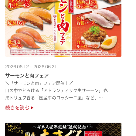
2026.06.12 - 2026.06.21
サーモンと肉フェア
＼「サーモンと肉」フェア開催！／
口の中でとろける「アトランティック生サーモン」や、
黒トリュフ香る「国産牛のロッシーニ風」など、
圧倒的な贅沢感をぜひ店舗でご堪能ください🍣
続きを読む