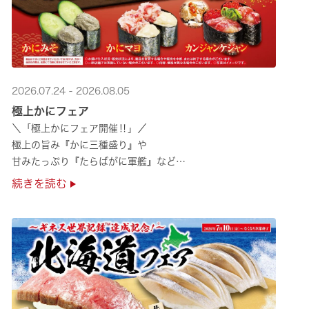
2026.07.24 - 2026.08.05
極上かにフェア
＼「極上かにフェア開催‼」／
極上の旨み『かに三種盛り』や
甘みたっぷり『たらばがに軍艦』など
絶品のかにを味わいつくせる！🦀
続きを読む
贅沢なかにを楽しめるこの機会に
ぜひくら寿司へお越しください！✨