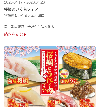
2026.04.17 - 2026.04.26
桜鯛といくらフェア
🌸桜鯛といくらフェア開催！
春一番の贅沢！今だから味わえる
旬の旨さの熟成🌸桜鯛と
続きを読む
鮮度抜群！純いくらなど
豪華な味覚をくら寿司で味わえる！
是非お越しください✨