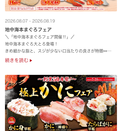
2026.08.07 - 2026.08.19
地中海本まぐろフェア
＼「地中海本まぐろフェア開催‼」／
地中海本まぐろ大とろ登場！
きめ細かな脂と、スジが少ない口当たりの良さが特徴👀
さらに、鹿児島で育った高級魚【鹿児島県産活〆かんぱち】など
続きを読む
海の幸を食べ比べていただ ···