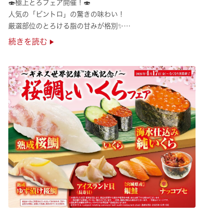
🍣極上とろフェア開催！🍣
人気の「ビントロ」の驚きの味わい！
厳選部位のとろける脂の甘みが格別✨
極上の味覚を是非くら寿司でご堪能ください♪
続きを読む