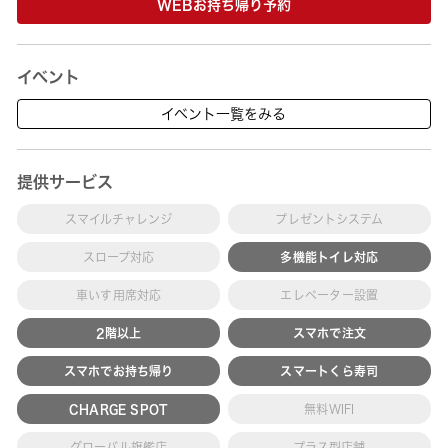
WEBお持ち帰り予約
イベント
イベント一覧をみる
提供サービス
スマイルチャレンジ
プレゼントシステム
スロープ対応
多機能トイレ対応
車いす用席対応
エレベーター設置
2階以上
スマホで注文
スマホでお持ち帰り
スマートくら寿司
CHARGE SPOT
無料WIFI
グローバル旗艦店
プラス型店舗