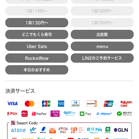
1皿115円～
1皿120円～
1皿130円～
1皿150円～
どこでもくら寿司
出前館
Uber Eats
menu
RocketNow
LINEのご予約サービス
本日のおすすめ
決済サービス