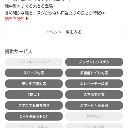
地中海本まぐろ大とろ登場！
きめ細かな脂と、スジが少ない口当たりの良さが特徴👀
続きを読む
さらに、鹿児島で育った高級魚【鹿児島県産活〆かんぱち】など
海の幸を食べ比べていただ ···
イベント一覧をみる
提供サービス
スマイルチャレンジ
プレゼントシステム
スロープ対応
多機能トイレ対応
車いす用席対応
エレベーター設置
2階以上
スマホで注文
スマホでお持ち帰り
スマートくら寿司
CHARGE SPOT
無料WIFI
グローバル旗艦店
プラス型店舗