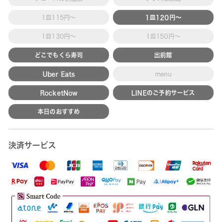
1皿115円～
1皿120円～
1皿130円～
1皿150円～
どこでもくら寿司
出前館
Uber Eats
menu
RocketNow
LINEのご予約サービス
本日のおすすめ
決済サービス