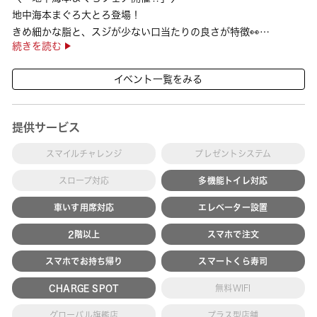
地中海本まぐろ大とろ登場！
きめ細かな脂と、スジが少ない口当たりの良さが特徴👀
続きを読む
さらに、鹿児島で育った高級魚【鹿児島県産活〆かんぱち】など
海の幸を食べ比べていただ ···
イベント一覧をみる
提供サービス
スマイルチャレンジ
プレゼントシステム
スロープ対応
多機能トイレ対応
車いす用席対応
エレベーター設置
2階以上
スマホで注文
スマホでお持ち帰り
スマートくら寿司
CHARGE SPOT
無料WIFI
グローバル旗艦店
プラス型店舗