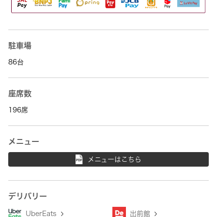
駐車場
86台
座席数
196席
メニュー
メニューはこちら
デリバリー
UberEats
出前館