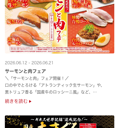
2026.06.12 - 2026.06.21
サーモンと肉フェア
＼「サーモンと肉」フェア開催！／
口の中でとろける「アトランティック生サーモン」や、
黒トリュフ香る「国産牛のロッシーニ風」など、
圧倒的な贅沢感をぜひ店舗でご堪能ください🍣
続きを読む