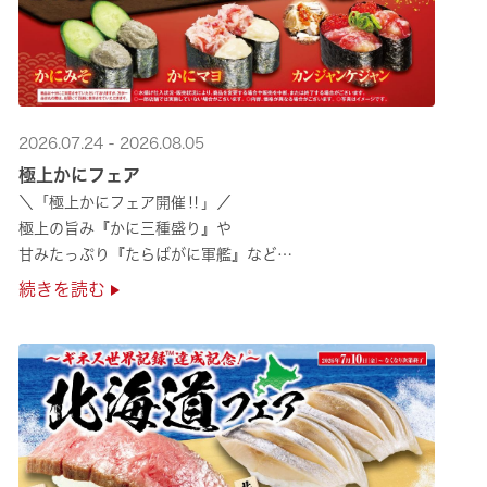
2026.07.24 - 2026.08.05
極上かにフェア
＼「極上かにフェア開催‼」／
極上の旨み『かに三種盛り』や
甘みたっぷり『たらばがに軍艦』など
絶品のかにを味わいつくせる！🦀
続きを読む
贅沢なかにを楽しめるこの機会に
ぜひくら寿司へお越しください！✨