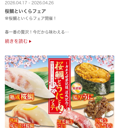
2026.04.17 - 2026.04.26
桜鯛といくらフェア
🌸桜鯛といくらフェア開催！
春一番の贅沢！今だから味わえる
旬の旨さの熟成🌸桜鯛と
続きを読む
鮮度抜群！純いくらなど
豪華な味覚をくら寿司で味わえる！
是非お越しください✨