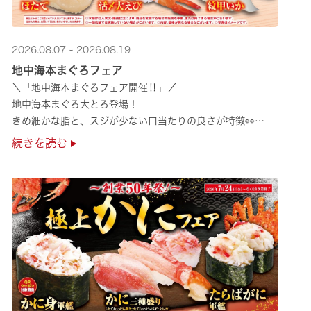
2026.08.07 - 2026.08.19
地中海本まぐろフェア
＼「地中海本まぐろフェア開催‼」／
地中海本まぐろ大とろ登場！
きめ細かな脂と、スジが少ない口当たりの良さが特徴👀
さらに、鹿児島で育った高級魚【鹿児島県産活〆かんぱち】など
続きを読む
海の幸を食べ比べていただ ···