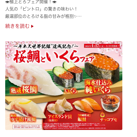
🍣極上とろフェア開催！🍣
人気の「ビントロ」の驚きの味わい！
厳選部位のとろける脂の甘みが格別✨
極上の味覚を是非くら寿司でご堪能ください♪
続きを読む