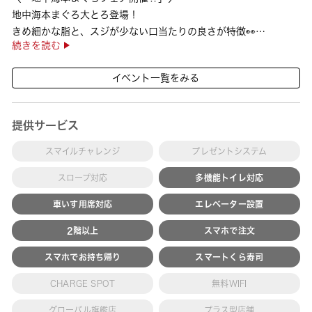
地中海本まぐろ大とろ登場！
きめ細かな脂と、スジが少ない口当たりの良さが特徴👀
続きを読む
さらに、鹿児島で育った高級魚【鹿児島県産活〆かんぱち】など
海の幸を食べ比べていただ ···
イベント一覧をみる
提供サービス
スマイルチャレンジ
プレゼントシステム
スロープ対応
多機能トイレ対応
車いす用席対応
エレベーター設置
2階以上
スマホで注文
スマホでお持ち帰り
スマートくら寿司
CHARGE SPOT
無料WIFI
グローバル旗艦店
プラス型店舗