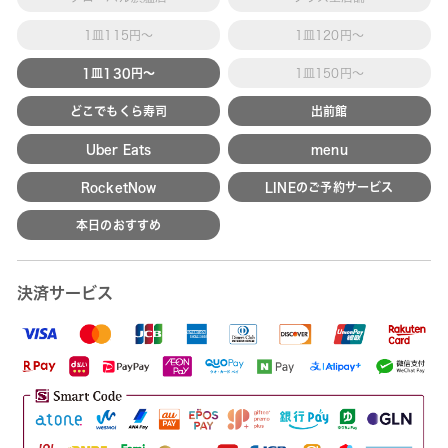
1皿115円～
1皿120円～
1皿130円～
1皿150円～
どこでもくら寿司
出前館
Uber Eats
menu
RocketNow
LINEのご予約サービス
本日のおすすめ
決済サービス