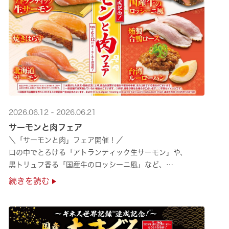
2026.06.12 - 2026.06.21
サーモンと肉フェア
＼「サーモンと肉」フェア開催！／
口の中でとろける「アトランティック生サーモン」や、
黒トリュフ香る「国産牛のロッシーニ風」など、
圧倒的な贅沢感をぜひ店舗でご堪能ください🍣
続きを読む