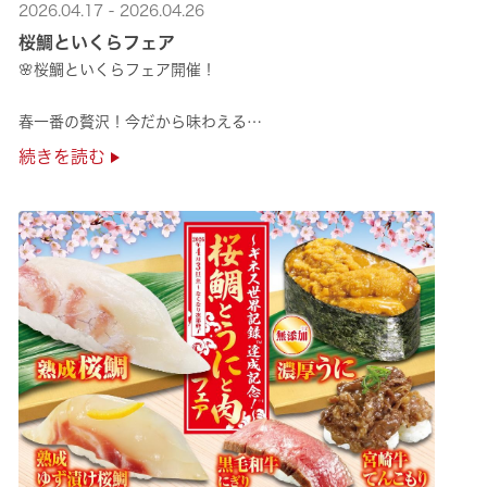
2026.04.17 - 2026.04.26
桜鯛といくらフェア
🌸桜鯛といくらフェア開催！
春一番の贅沢！今だから味わえる
旬の旨さの熟成🌸桜鯛と
続きを読む
鮮度抜群！純いくらなど
豪華な味覚をくら寿司で味わえる！
是非お越しください✨