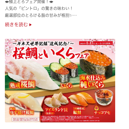
🍣極上とろフェア開催！🍣
人気の「ビントロ」の驚きの味わい！
厳選部位のとろける脂の甘みが格別✨
極上の味覚を是非くら寿司でご堪能ください♪
続きを読む