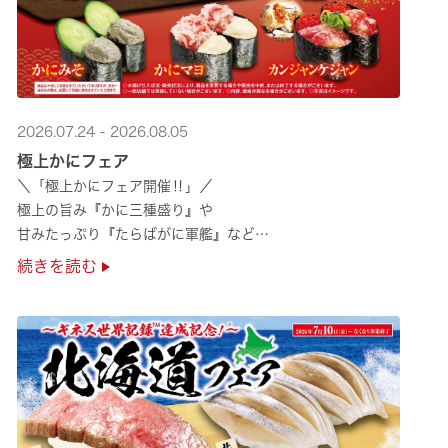
2026.07.24 - 2026.08.05
極上かにフェア
＼「極上かにフェア開催‼」／
極上の旨み『かに三種盛り』や
甘みたっぷり『たらばがに軍艦』など
絶品のかにを味わいつくせる！🦀
続きを読む
贅沢なかにを楽しめるこの機会に
ぜひくら寿司へお越しください！✨