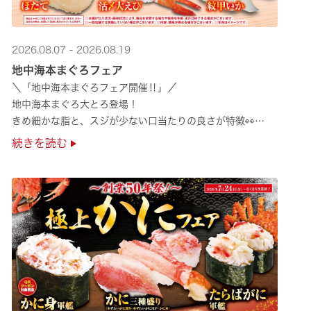
2026.08.07 - 2026.08.19
地中海本まぐろフェア
＼「地中海本まぐろフェア開催‼」／
地中海本まぐろ大とろ登場！
きめ細かな脂と、スジが少ない口当たりの良さが特徴👀
さらに、鹿児島で育った高級魚【鹿児島県産活〆かんぱち】など
続きを読む
海の幸を食べ比べていただ ···