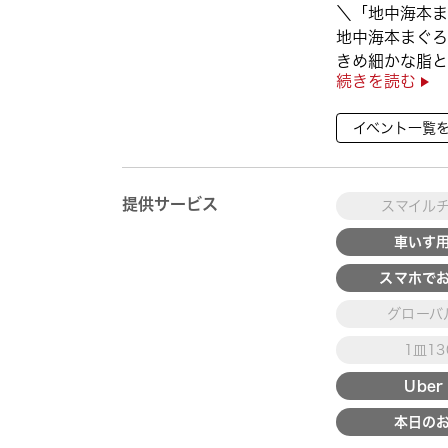
＼「地中海本ま
地中海本まぐろ
きめ細かな脂と
続きを読む
徴👀
さらに、鹿児島
イベント一覧
んぱち】など
海の幸を食べ比べ
提供サービス
スマイル
車いす
スマホで
グローバ
1皿1
Uber 
本日の