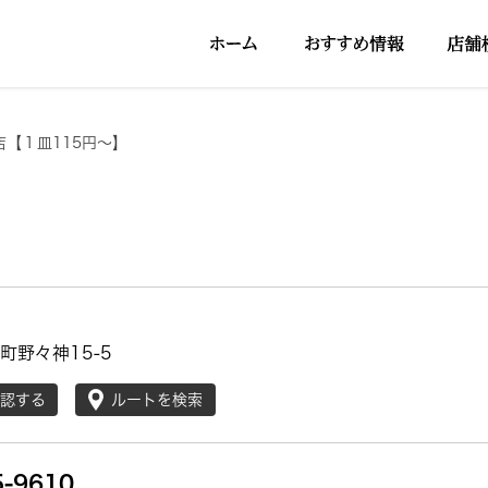
店【１皿115円～】
町野々神15-5
確認する
ルートを検索
5-9610