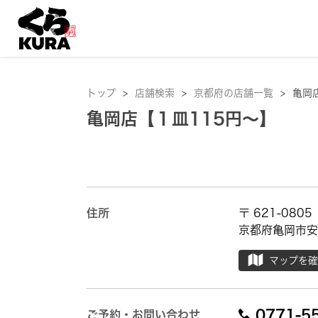
トップ
>
店舗検索
>
京都府の店舗一覧
>
亀岡
亀岡店【１皿115円～】
住所
〒 621-0805
京都府亀岡市安
マップを
0771-5
ご予約・お問い合わせ