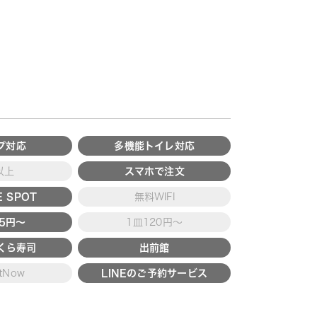
プ対応
多機能トイレ対応
以上
スマホで注文
 SPOT
無料WIFI
15円～
1皿120円～
くら寿司
出前館
tNow
LINEのご予約サービス