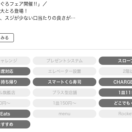
ぐろフェア開催‼」／
大とろ登場！
、スジが少ない口当たりの良さが特
で育った高級魚【鹿児島県産活〆か
をみる
ていただ ···
チャレンジ
プレゼントシステム
スロー
用席対応
エレベーター設置
2階
お持ち帰り
スマートくら寿司
CHARGE
ル旗艦店
プラス型店舗
1皿1
30円～
1皿150円～
どこでも
Eats
menu
Rocke
おすすめ