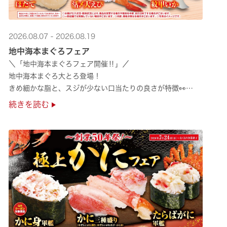
2026.08.07 - 2026.08.19
地中海本まぐろフェア
＼「地中海本まぐろフェア開催‼」／
地中海本まぐろ大とろ登場！
きめ細かな脂と、スジが少ない口当たりの良さが特徴👀
さらに、鹿児島で育った高級魚【鹿児島県産活〆かんぱち】など
続きを読む
海の幸を食べ比べていただ ···