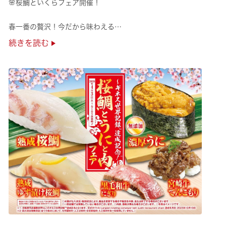
🌸桜鯛といくらフェア開催！
春一番の贅沢！今だから味わえる
旬の旨さの熟成🌸桜鯛と
続きを読む
鮮度抜群！純いくらなど
豪華な味覚をくら寿司で味わえる！
是非お越しください✨