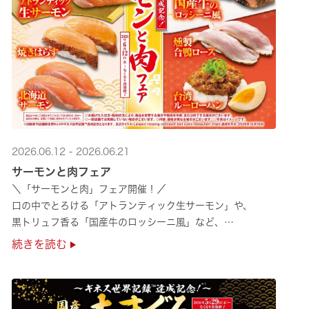
2026.06.12 - 2026.06.21
サーモンと肉フェア
＼「サーモンと肉」フェア開催！／
口の中でとろける「アトランティック生サーモン」や、
黒トリュフ香る「国産牛のロッシーニ風」など、
圧倒的な贅沢感をぜひ店舗でご堪能ください🍣
続きを読む