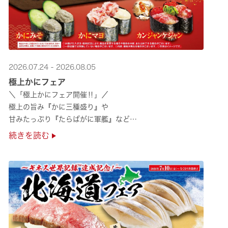
2026.07.24 - 2026.08.05
極上かにフェア
＼「極上かにフェア開催‼」／
極上の旨み『かに三種盛り』や
甘みたっぷり『たらばがに軍艦』など
絶品のかにを味わいつくせる！🦀
続きを読む
贅沢なかにを楽しめるこの機会に
ぜひくら寿司へお越しください！✨