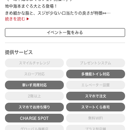
地中海本まぐろ大とろ登場！
きめ細かな脂と、スジが少ない口当たりの良さが特徴👀
続きを読む
さらに、鹿児島で育った高級魚【鹿児島県産活〆かんぱち】など
海の幸を食べ比べていただ ···
イベント一覧をみる
提供サービス
スマイルチャレンジ
プレゼントシステム
スロープ対応
多機能トイレ対応
車いす用席対応
エレベーター設置
2階以上
スマホで注文
スマホでお持ち帰り
スマートくら寿司
CHARGE SPOT
無料WIFI
グローバル旗艦店
プラス型店舗