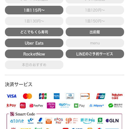
1皿115円～
1皿120円～
1皿130円～
1皿150円～
どこでもくら寿司
出前館
Uber Eats
menu
RocketNow
LINEのご予約サービス
本日のおすすめ
決済サービス