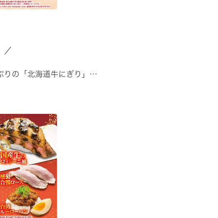
」／
ぷりの「北海道牛にぎり」
ほたて」
みの「北海道天然ぶり」
ろにしん ···