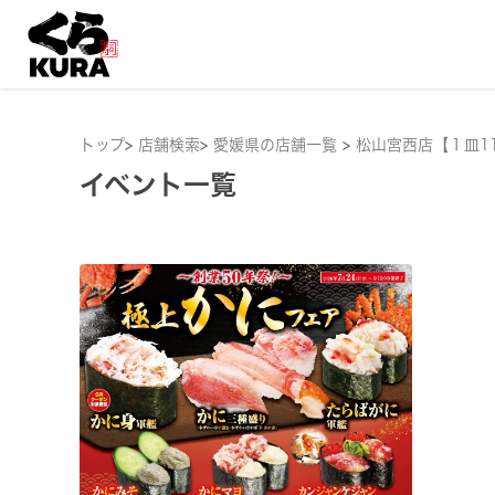
トップ
>
店舗検索
>
愛媛県の店舗一覧
>
松山宮西店【１皿1
イベント一覧