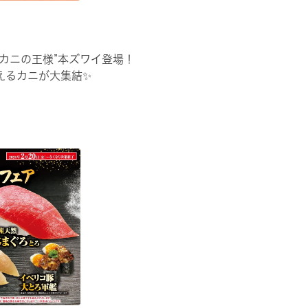
“カニの王様”本ズワイ登場！
えるカニが大集結✨