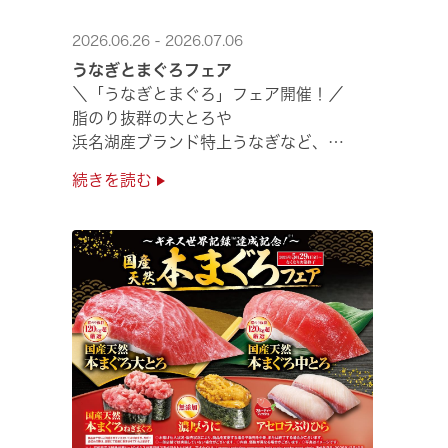
2026.06.26 - 2026.07.06
うなぎとまぐろフェア
＼「うなぎとまぐろ」フェア開催！／
脂のり抜群の大とろや
浜名湖産ブランド特上うなぎなど、
夏のスタミナ補給にぴったりのメニューが勢揃い✨
続きを読む
ぜひ店舗でご堪能ください🍣