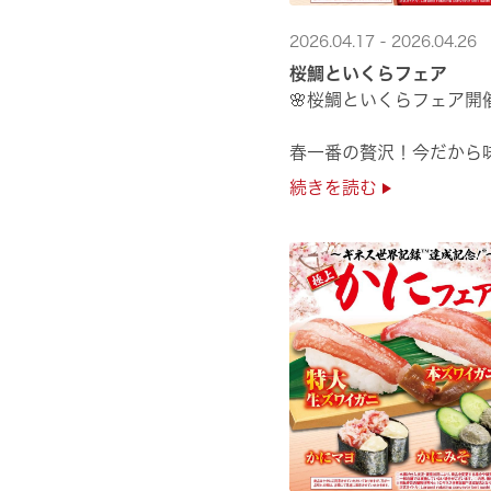
2026.04.17 - 2026.04.26
桜鯛といくらフェア
🌸桜鯛といくらフェア開
春一番の贅沢！今だから
旬の旨さの熟成🌸桜鯛と
続きを読む
鮮度抜群！純いくらなど
豪華な味覚をくら寿司で
是非お越しください✨