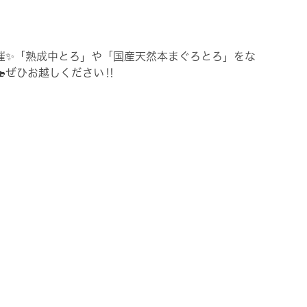
催✨「熟成中とろ」や「国産天然本まぐろとろ」をな
ぜひお越しください‼