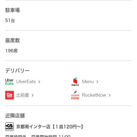
駐車場
51台
座席数
196席
デリバリー
UberEats
Menu
出前館
RocketNow
近隣店舗
京都南インター店【１皿120円～】
営業時間外 - 営業開始時間 11:00