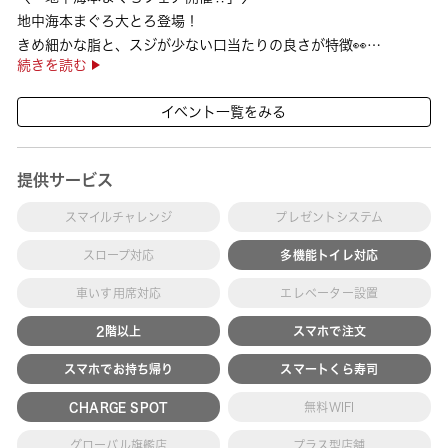
地中海本まぐろ大とろ登場！
きめ細かな脂と、スジが少ない口当たりの良さが特徴👀
続きを読む
さらに、鹿児島で育った高級魚【鹿児島県産活〆かんぱち】など
海の幸を食べ比べていただ ···
イベント一覧をみる
提供サービス
スマイルチャレンジ
プレゼントシステム
スロープ対応
多機能トイレ対応
車いす用席対応
エレベーター設置
2階以上
スマホで注文
スマホでお持ち帰り
スマートくら寿司
CHARGE SPOT
無料WIFI
グローバル旗艦店
プラス型店舗