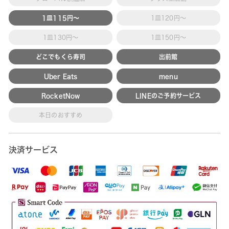
1皿115円～
1皿120円～
1皿130円～
1皿150円～
どこでもくら寿司
出前館
Uber Eats
menu
RocketNow
LINEのご予約サービス
本日のおすすめ
決済サービス