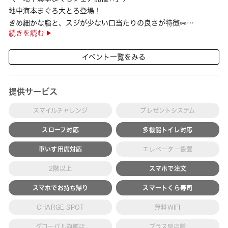
地中海本まぐろ大とろ登場！
きめ細かな脂と、スジが少ない口当たりの良さが特徴👀
続きを読む
さらに、鹿児島で育った高級魚【鹿児島県産活〆かんぱち】など
海の幸を食べ比べていただ ···
イベント一覧をみる
提供サービス
スマイルチャレンジ
プレゼントシステム
スロープ対応
多機能トイレ対応
車いす用席対応
エレベーター設置
2階以上
スマホで注文
スマホでお持ち帰り
スマートくら寿司
CHARGE SPOT
無料WIFI
グローバル旗艦店
プラス型店舗