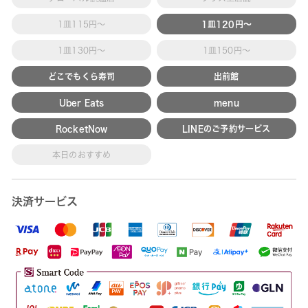
1皿115円～
1皿120円～
1皿130円～
1皿150円～
どこでもくら寿司
出前館
Uber Eats
menu
RocketNow
LINEのご予約サービス
本日のおすすめ
決済サービス