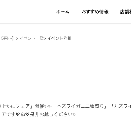
15円～】
>
イベント一覧
>
イベント詳細
極上かにフェア』開催✨✨「本ズワイガニ二種盛り」「丸ズワ
アです💖👍💖是非お越しください✨